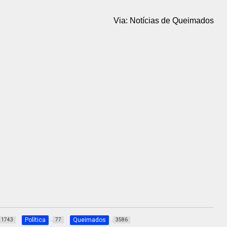
Via: Notícias de Queimados
Política
Queimados
1743
77
3586