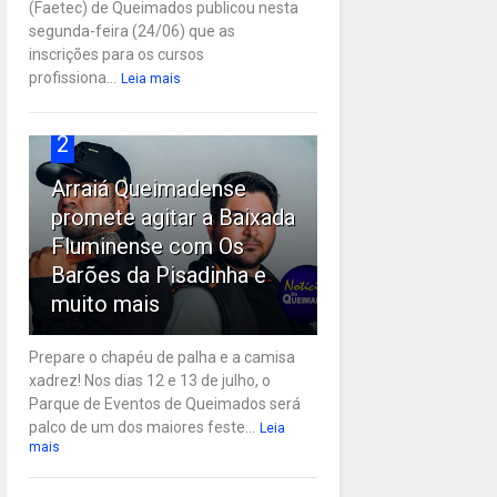
(Faetec) de Queimados publicou nesta
segunda-feira (24/06) que as
inscrições para os cursos
profissiona...
Leia mais
2
Arraiá Queimadense
promete agitar a Baixada
Fluminense com Os
Barões da Pisadinha e
muito mais
Prepare o chapéu de palha e a camisa
xadrez! Nos dias 12 e 13 de julho, o
Parque de Eventos de Queimados será
palco de um dos maiores feste...
Leia
mais