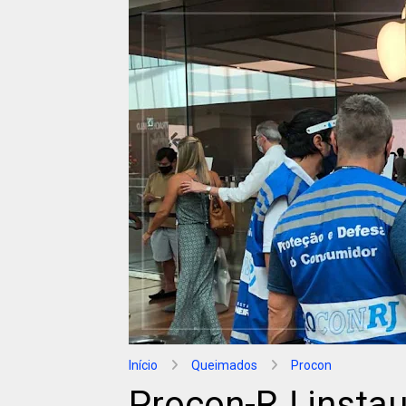
Início
Queimados
Procon
Procon-RJ instau