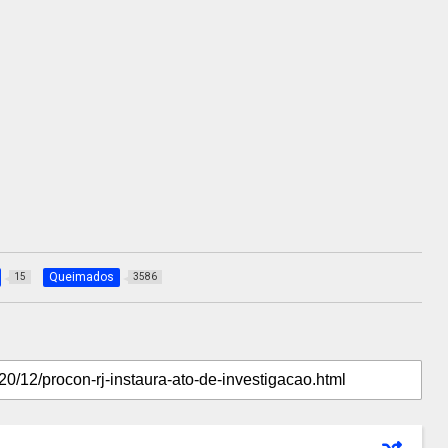
Queimados
15
3586