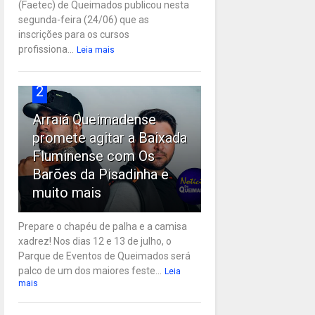
(Faetec) de Queimados publicou nesta
segunda-feira (24/06) que as
inscrições para os cursos
profissiona...
Leia mais
2
Arraiá Queimadense
promete agitar a Baixada
Fluminense com Os
Barões da Pisadinha e
muito mais
Prepare o chapéu de palha e a camisa
xadrez! Nos dias 12 e 13 de julho, o
Parque de Eventos de Queimados será
palco de um dos maiores feste...
Leia
mais