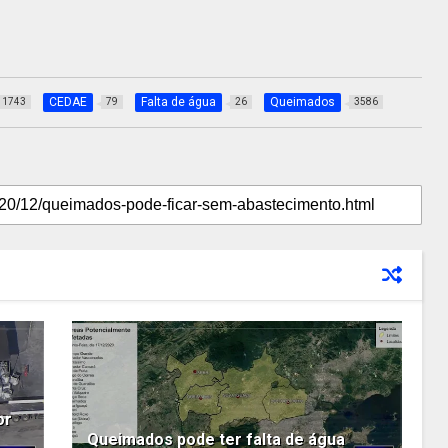
CEDAE
Falta de água
Queimados
1743
79
26
3586
or
Queimados pode ter falta de água