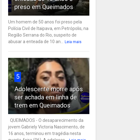
preso em Queimados
Um homem de 50 anos foi preso pela
Polícia Civil de Itaipava, em Petrópolis, na
Região Serrana do Rio, suspeito de
abusar a enteada de 10 an...
Leia mais
5
Adolescente morre após
ser achada em linha de
trem em Queimados
QUEIMADOS - O desaparecimento da
jovem Gabriely Victoria Nascimento, de
16 anos, terminou em tragédia nesta
quarta-feira (06). A adolesce...