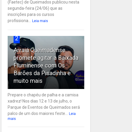
(Faetec) de Queimados publicou nesta
segunda-feira (24/06) que as
inscrições para os cursos
profissiona...
Leia mais
2
Arraiá Queimadense
promete agitar a Baixada
Fluminense com Os
Barões da Pisadinha e
muito mais
Prepare o chapéu de palha e a camisa
xadrez! Nos dias 12 e 13 de julho, o
Parque de Eventos de Queimados será
palco de um dos maiores feste...
Leia
mais