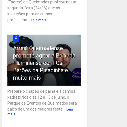
(Faetec) de Queimados publicou nesta
segunda-feira (24/06) que as
inscrições para os cursos
profissiona...
Leia mais
2
Arraiá Queimadense
promete agitar a Baixada
Fluminense com Os
Barões da Pisadinha e
muito mais
Prepare o chapéu de palha e a camisa
xadrez! Nos dias 12 e 13 de julho, o
Parque de Eventos de Queimados será
palco de um dos maiores feste...
Leia
mais