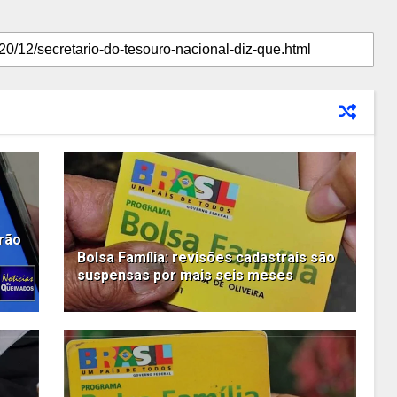
erão
Bolsa Família: revisões cadastrais são
suspensas por mais seis meses