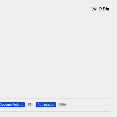
Via
O Dia
Governo Federal
Queimados
57
3586