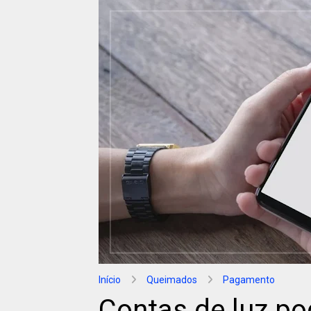
Início
Queimados
Pagamento
Contas de luz p