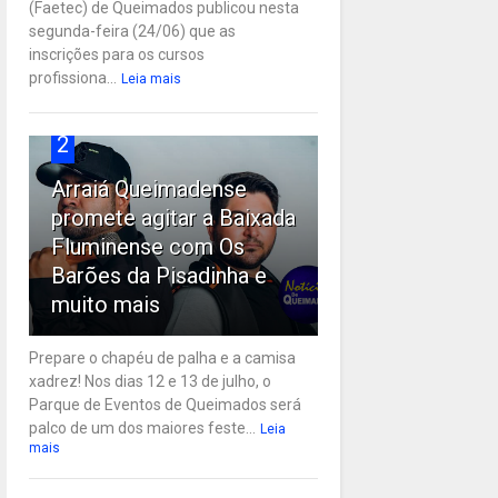
(Faetec) de Queimados publicou nesta
segunda-feira (24/06) que as
inscrições para os cursos
profissiona...
Leia mais
2
Arraiá Queimadense
promete agitar a Baixada
Fluminense com Os
Barões da Pisadinha e
muito mais
Prepare o chapéu de palha e a camisa
xadrez! Nos dias 12 e 13 de julho, o
Parque de Eventos de Queimados será
palco de um dos maiores feste...
Leia
mais