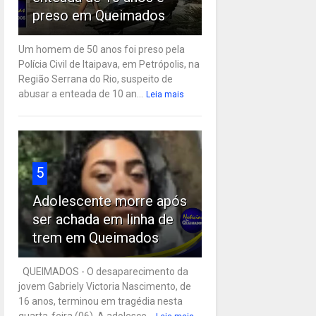
preso em Queimados
Um homem de 50 anos foi preso pela
Polícia Civil de Itaipava, em Petrópolis, na
Região Serrana do Rio, suspeito de
abusar a enteada de 10 an...
Leia mais
5
Adolescente morre após
ser achada em linha de
trem em Queimados
QUEIMADOS - O desaparecimento da
jovem Gabriely Victoria Nascimento, de
16 anos, terminou em tragédia nesta
quarta-feira (06). A adolesce...