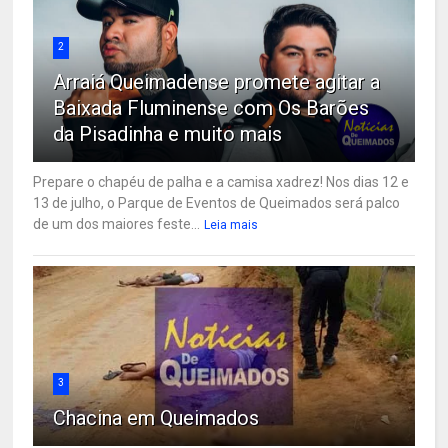
2
Arraiá Queimadense promete agitar a
Baixada Fluminense com Os Barões
da Pisadinha e muito mais
Prepare o chapéu de palha e a camisa xadrez! Nos dias 12 e
13 de julho, o Parque de Eventos de Queimados será palco
de um dos maiores feste...
Leia mais
3
Chacina em Queimados