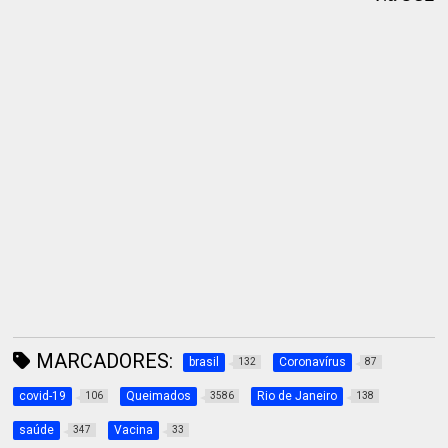
MARCADORES:
brasil
Coronavírus
132
87
covid-19
Queimados
Rio de Janeiro
106
3586
138
saúde
Vacina
347
33