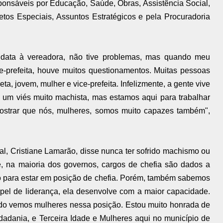
sponsáveis por Educação, Saúde, Obras, Assistência Social,
etos Especiais, Assuntos Estratégicos e pela Procuradoria
idata à vereadora, não tive problemas, mas quando meu
e-prefeita, houve muitos questionamentos. Muitas pessoas
reta, jovem, mulher e vice-prefeita. Infelizmente, a gente vive
um viés muito machista, mas estamos aqui para trabalhar
mostrar que nós, mulheres, somos muito capazes também",
al, Cristiane Lamarão, disse nunca ter sofrido machismo ou
e, na maioria dos governos, cargos de chefia são dados a
o para estar em posição de chefia. Porém, também sabemos
el de liderança, ela desenvolve com a maior capacidade.
uando vemos mulheres nessa posição. Estou muito honrada de
idadania, e Terceira Idade e Mulheres aqui no município de