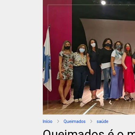
Início
Queimados
saúde
Queimados é o m