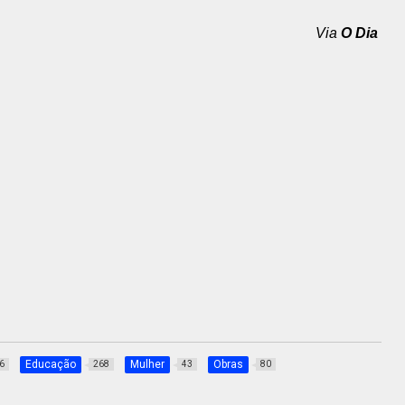
Via
O Dia
Educação
Mulher
Obras
6
268
43
80