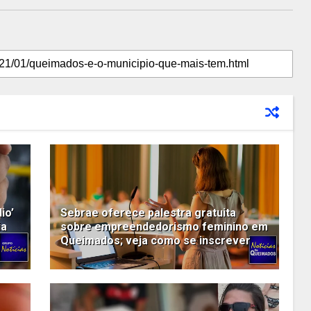
io’
Sebrae oferece palestra gratuita
ia
sobre empreendedorismo feminino em
Queimados; veja como se inscrever