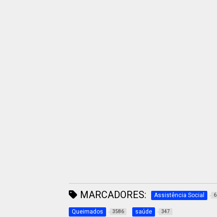
MARCADORES:
Assistência Social
6
Queimados
saúde
3586
347