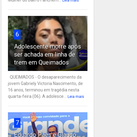
Leia mais
6
Adolescente morre após
ser achada em linha de
trem em Queimados
QUEIMADOS - O desaparecimento da
jovem Gabriely Victoria Nascimento, de
16 anos, terminou em tragédia nesta
quarta-feira (06). A adolesce...
Leia mais
7
Eduardo Paes e Glauco