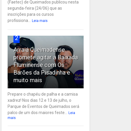
(Faetec) de Queimados publicou nesta
segunda-feira (24/06) que as
inscrições para os cursos
profissiona...
Leia mais
2
Arraiá Queimadense
promete agitar a Baixada
Fluminense com Os
Barões da Pisadinha e
muito mais
Prepare o chapéu de palha e a camisa
xadrez! Nos dias 12 e 13 de julho, o
Parque de Eventos de Queimados será
palco de um dos maiores feste...
Leia
mais