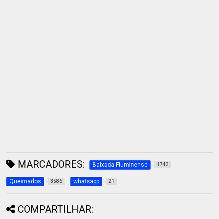
MARCADORES:
Baixada Fluminense
1743
Queimados
whatsapp
3586
21
COMPARTILHAR: