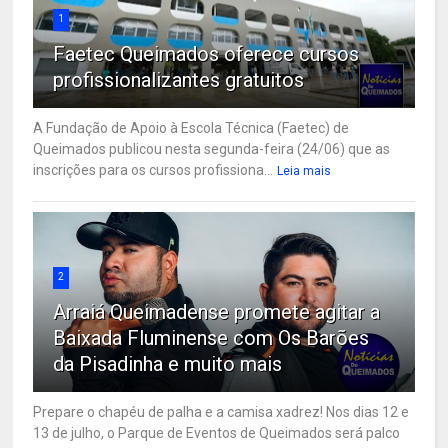
1
Faetec Queimados oferece cursos
profissionalizantes gratuitos
A Fundação de Apoio à Escola Técnica (Faetec) de
Queimados publicou nesta segunda-feira (24/06) que as
inscrições para os cursos profissiona...
Leia mais
2
Arraiá Queimadense promete agitar a
Baixada Fluminense com Os Barões
da Pisadinha e muito mais
Prepare o chapéu de palha e a camisa xadrez! Nos dias 12 e
13 de julho, o Parque de Eventos de Queimados será palco