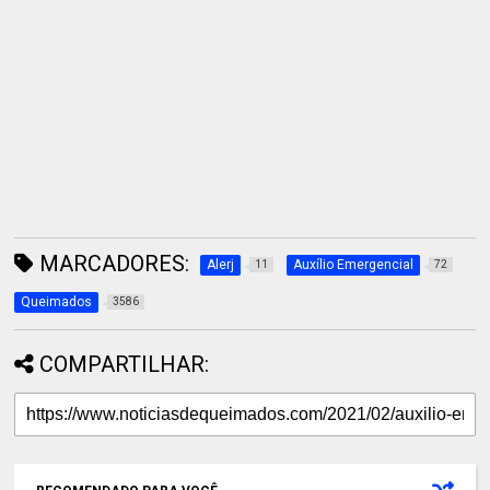
MARCADORES:
Alerj
Auxílio Emergencial
11
72
Queimados
3586
COMPARTILHAR: