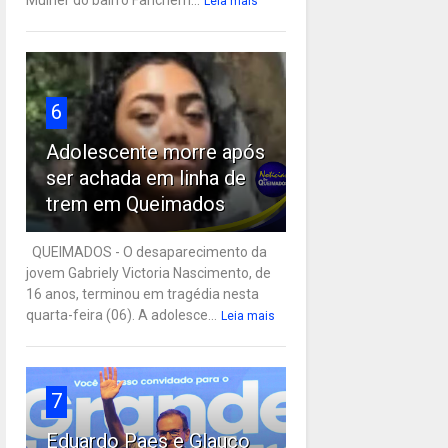
Leia mais
6
Adolescente morre após
ser achada em linha de
trem em Queimados
QUEIMADOS - O desaparecimento da
jovem Gabriely Victoria Nascimento, de
16 anos, terminou em tragédia nesta
quarta-feira (06). A adolesce...
Leia mais
7
Eduardo Paes e Glauco