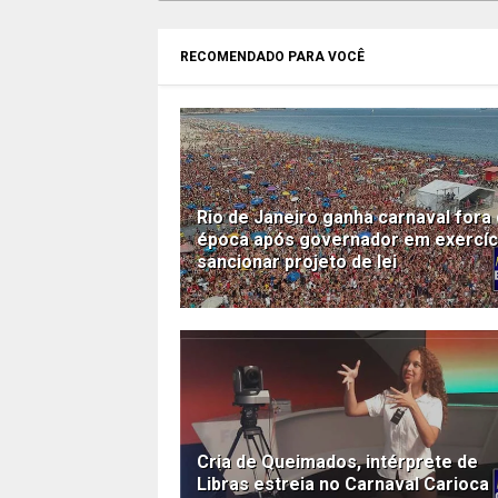
RECOMENDADO PARA VOCÊ
Rio de Janeiro ganha carnaval fora
época após governador em exercíc
sancionar projeto de lei
Cria de Queimados, intérprete de
Libras estreia no Carnaval Carioca