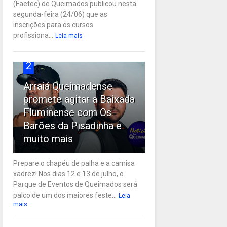
(Faetec) de Queimados publicou nesta
segunda-feira (24/06) que as
inscrições para os cursos
profissiona...
Leia mais
2
Arraiá Queimadense
promete agitar a Baixada
Fluminense com Os
Barões da Pisadinha e
muito mais
Prepare o chapéu de palha e a camisa
xadrez! Nos dias 12 e 13 de julho, o
Parque de Eventos de Queimados será
palco de um dos maiores feste...
Leia
mais