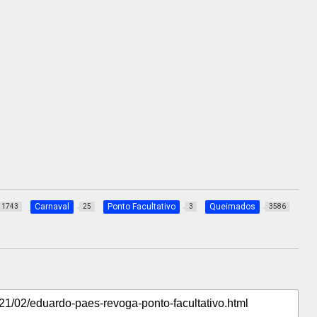
Carnaval
Ponto Facultativo
Queimados
1743
25
3
3586