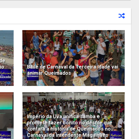
 de
io
Baile de Carnaval da Terceira Idade vai
animar Queimados
Império da Uva unifica samba e
promete fazer bonito no desfile que
contará a história de Queimados no
Carnaval da Intendente Magalhães