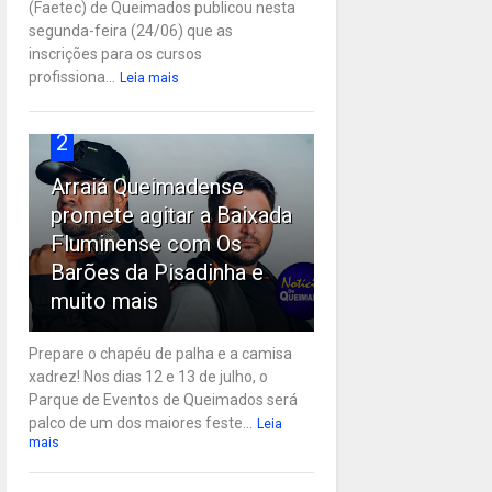
(Faetec) de Queimados publicou nesta
segunda-feira (24/06) que as
inscrições para os cursos
profissiona...
Leia mais
2
Arraiá Queimadense
promete agitar a Baixada
Fluminense com Os
Barões da Pisadinha e
muito mais
Prepare o chapéu de palha e a camisa
xadrez! Nos dias 12 e 13 de julho, o
Parque de Eventos de Queimados será
palco de um dos maiores feste...
Leia
mais