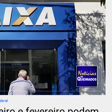
deral
iro e fevereiro podem