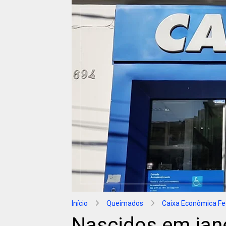
Início
Queimados
Caixa Econômica Fe
Nascidos em jane