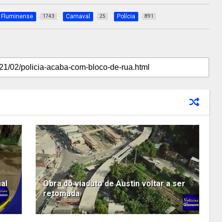
 Fluminense
Carnaval
Polícia
1743
25
891
al
Obra do viaduto de Austin voltar a ser
retomada