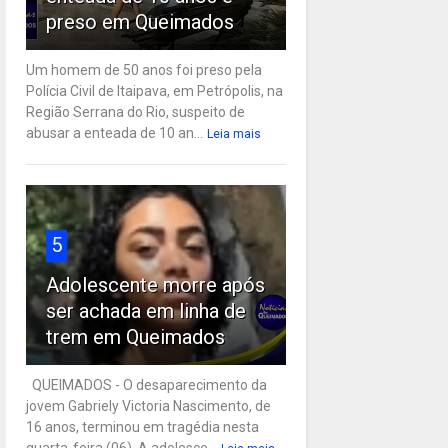
preso em Queimados
Um homem de 50 anos foi preso pela
Polícia Civil de Itaipava, em Petrópolis, na
Região Serrana do Rio, suspeito de
abusar a enteada de 10 an...
Leia mais
5
Adolescente morre após
ser achada em linha de
trem em Queimados
QUEIMADOS - O desaparecimento da
jovem Gabriely Victoria Nascimento, de
16 anos, terminou em tragédia nesta
quarta-feira (06). A adolesce...