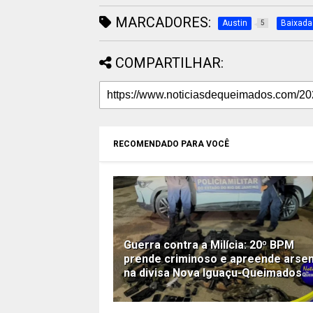
MARCADORES:
Austin
Baixada
5
COMPARTILHAR:
RECOMENDADO PARA VOCÊ
Guerra contra a Milícia: 20º BPM
prende criminoso e apreende arsen
na divisa Nova Iguaçu-Queimados