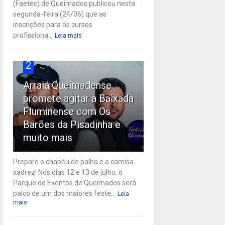
(Faetec) de Queimados publicou nesta
segunda-feira (24/06) que as
inscrições para os cursos
profissiona...
Leia mais
2
Arraiá Queimadense
promete agitar a Baixada
Fluminense com Os
Barões da Pisadinha e
muito mais
Prepare o chapéu de palha e a camisa
xadrez! Nos dias 12 e 13 de julho, o
Parque de Eventos de Queimados será
palco de um dos maiores feste...
Leia
mais