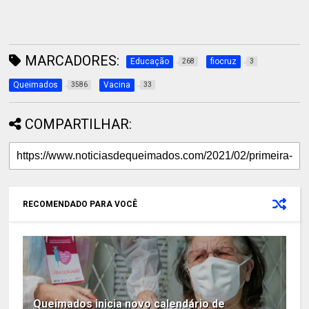
MARCADORES:
Educação
fiocruz
268
3
Queimados
Vacina
3586
33
COMPARTILHAR:
RECOMENDADO PARA VOCÊ
Queimados inicia novo calendário de