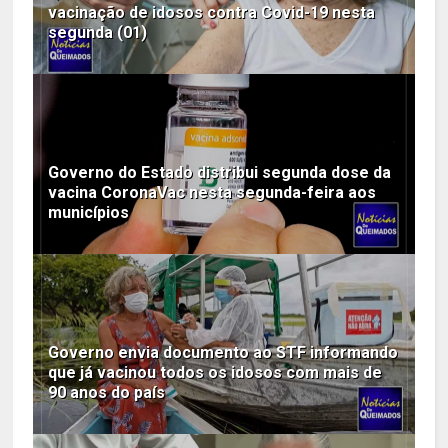
vacinação de idosos contra Covid-19 nesta
segunda (01)
Governo do Estado distribui segunda dose da
vacina CoronaVac nesta segunda-feira aos
municípios
Governo envia documento ao STF informando
que já vacinou todos os idosos com mais de
90 anos do país