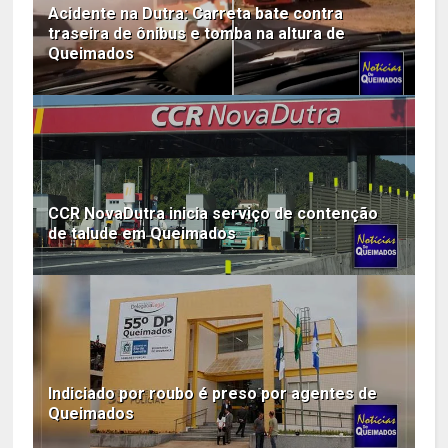
Acidente na Dutra: Carreta bate contra
traseira de ônibus e tomba na altura de
Queimados
CCR NovaDutra inicia serviço de contenção
de talude em Queimados
Indiciado por roubo é preso por agentes de
Queimados