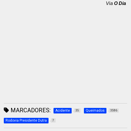
Via
O Dia
MARCADORES:
Acidente
Queimados
35
3586
Rodovia Presidente Dutra
7