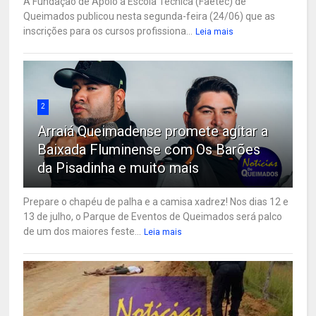
A Fundação de Apoio à Escola Técnica (Faetec) de
Queimados publicou nesta segunda-feira (24/06) que as
inscrições para os cursos profissiona...
Leia mais
2
Arraiá Queimadense promete agitar a
Baixada Fluminense com Os Barões
da Pisadinha e muito mais
Prepare o chapéu de palha e a camisa xadrez! Nos dias 12 e
13 de julho, o Parque de Eventos de Queimados será palco
de um dos maiores feste...
Leia mais