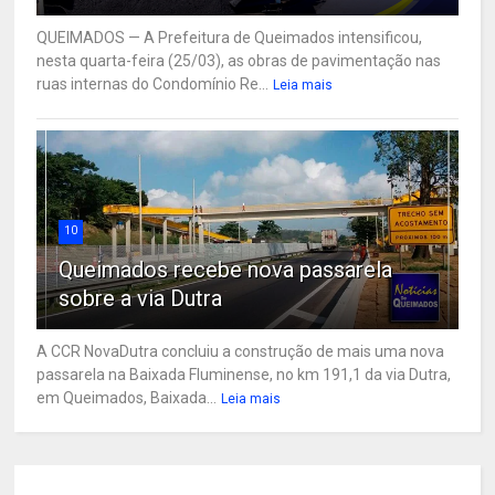
QUEIMADOS — A Prefeitura de Queimados intensificou,
nesta quarta-feira (25/03), as obras de pavimentação nas
ruas internas do Condomínio Re...
Leia mais
10
Queimados recebe nova passarela
sobre a via Dutra
A CCR NovaDutra concluiu a construção de mais uma nova
passarela na Baixada Fluminense, no km 191,1 da via Dutra,
em Queimados, Baixada...
Leia mais