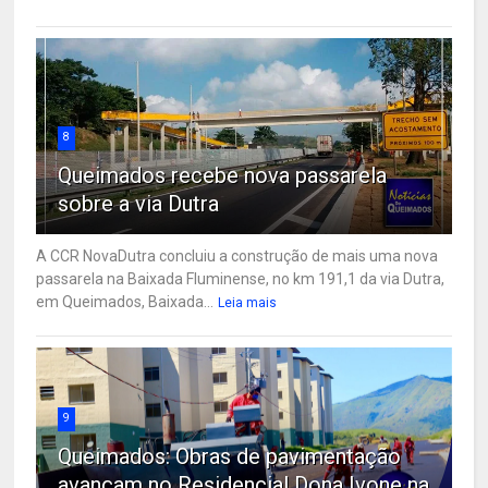
8
Queimados recebe nova passarela
sobre a via Dutra
A CCR NovaDutra concluiu a construção de mais uma nova
passarela na Baixada Fluminense, no km 191,1 da via Dutra,
em Queimados, Baixada...
Leia mais
9
Queimados: Obras de pavimentação
avançam no Residencial Dona Ivone na