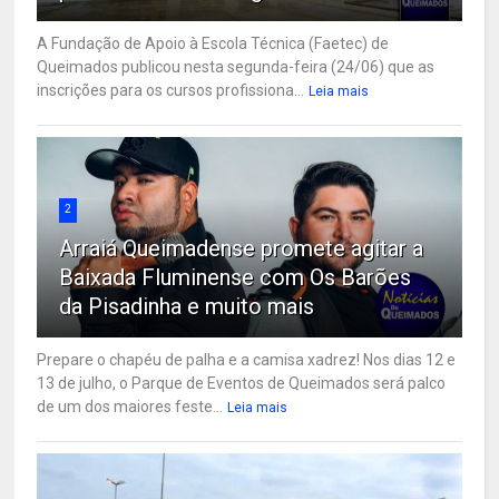
A Fundação de Apoio à Escola Técnica (Faetec) de
Queimados publicou nesta segunda-feira (24/06) que as
inscrições para os cursos profissiona...
Leia mais
2
Arraiá Queimadense promete agitar a
Baixada Fluminense com Os Barões
da Pisadinha e muito mais
Prepare o chapéu de palha e a camisa xadrez! Nos dias 12 e
13 de julho, o Parque de Eventos de Queimados será palco
de um dos maiores feste...
Leia mais