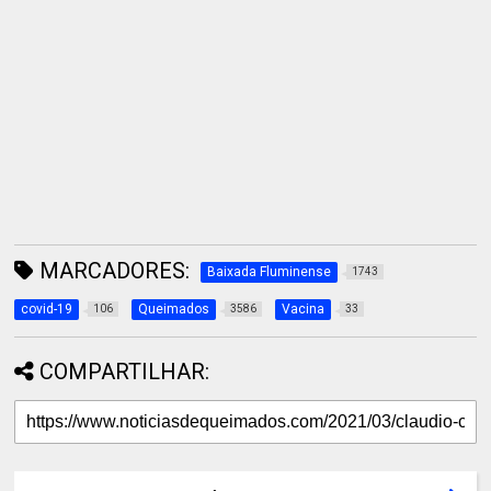
MARCADORES:
Baixada Fluminense
1743
covid-19
Queimados
Vacina
106
3586
33
COMPARTILHAR: