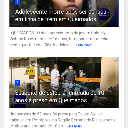
6
Adolescente morre após ser achada
em linha de trem em Queimados
QUEIMADOS - O desaparecimento da jovem Gabriely
Victoria Nascimento, de 16 anos, terminou em tragédia
nesta quarta-feira (06). A adolesce...
Leia mais
7
Suspeito de estuprar enteada de 10
anos é preso em Queimados
Um homem de 50 anos foi preso pela Polícia Civil de
Itaipava, em Petrópolis, na Região Serrana do Rio, suspeito
de abusar a enteada de 10 an...
Leia mais