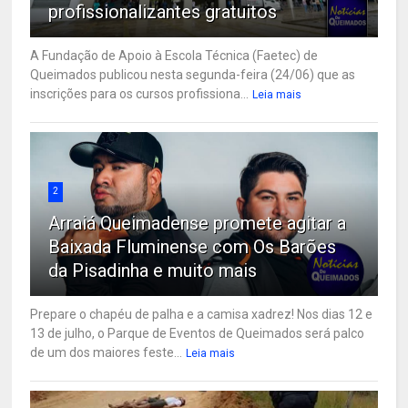
profissionalizantes gratuitos
A Fundação de Apoio à Escola Técnica (Faetec) de
Queimados publicou nesta segunda-feira (24/06) que as
inscrições para os cursos profissiona...
Leia mais
2
Arraiá Queimadense promete agitar a
Baixada Fluminense com Os Barões
da Pisadinha e muito mais
Prepare o chapéu de palha e a camisa xadrez! Nos dias 12 e
13 de julho, o Parque de Eventos de Queimados será palco
de um dos maiores feste...
Leia mais