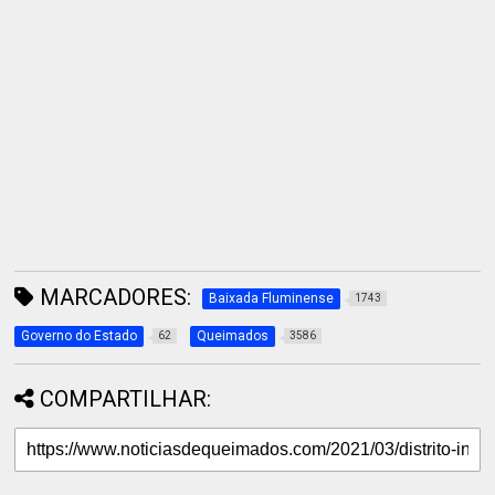
MARCADORES:
Baixada Fluminense
1743
Governo do Estado
Queimados
62
3586
COMPARTILHAR: