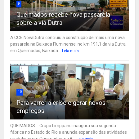
9
Queimados recebe nova passarela
sobre a via Dutra
A CCR NovaDutra concluiu a construção de mais uma nova
passarela na Baixada Fluminense, no km 191,1 da via Dutra,
em Queimados, Baixada...
Leia mais
10
Para varrer a crise e gerar novos
empregos
QUEIMADOS - Grupo Limppano inaugura sua segunda
fábrica no Estado do Rio e anuncia expansão das atividades
produtivas em Queimados, na B...
Leia mais