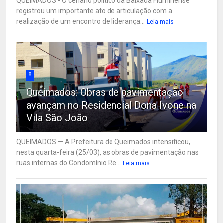
QUEIMADOS - O cenário político da Baixada Fluminense
registrou um importante ato de articulação com a
realização de um encontro de liderança...
Leia mais
8
Queimados: Obras de pavimentação
avançam no Residencial Dona Ivone na
Vila São João
QUEIMADOS — A Prefeitura de Queimados intensificou,
nesta quarta-feira (25/03), as obras de pavimentação nas
ruas internas do Condomínio Re...
Leia mais