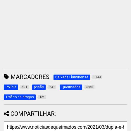
MARCADORES:
Baixada Fluminense
1743
Polícia
prisão
Queimados
891
239
3586
Tráfico de drogas
124
COMPARTILHAR: