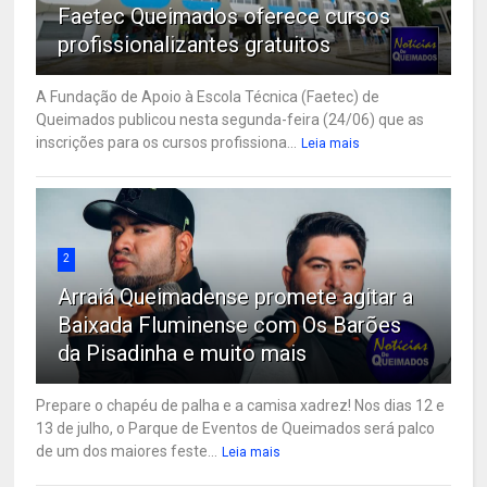
Faetec Queimados oferece cursos
profissionalizantes gratuitos
A Fundação de Apoio à Escola Técnica (Faetec) de
Queimados publicou nesta segunda-feira (24/06) que as
inscrições para os cursos profissiona...
Leia mais
2
Arraiá Queimadense promete agitar a
Baixada Fluminense com Os Barões
da Pisadinha e muito mais
Prepare o chapéu de palha e a camisa xadrez! Nos dias 12 e
13 de julho, o Parque de Eventos de Queimados será palco
de um dos maiores feste...
Leia mais