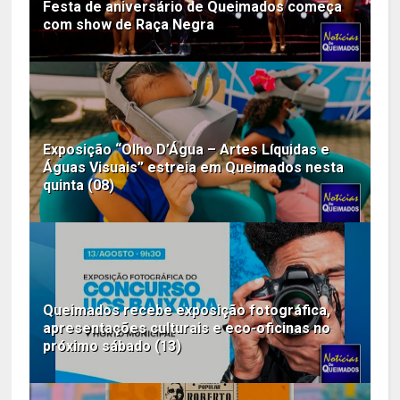
Festa de aniversário de Queimados começa
com show de Raça Negra
Exposição “Olho D’Água – Artes Líquidas e
Águas Visuais” estreia em Queimados nesta
quinta (08)
Queimados recebe exposição fotográfica,
apresentações culturais e eco-oficinas no
próximo sábado (13)