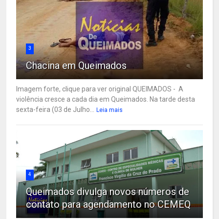
3
Chacina em Queimados
Imagem forte, clique para ver original QUEIMADOS - A
violência cresce a cada dia em Queimados. Na tarde desta
sexta-feira (03 de Julho...
Leia mais
4
Queimados divulga novos números de
contato para agendamento no CEMEQ