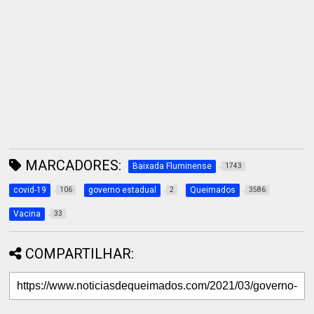
MARCADORES:
Baixada Fluminense
1743
covid-19
governo estadual
Queimados
106
2
3586
Vacina
33
COMPARTILHAR: