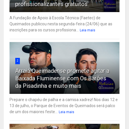
profissionalizantes gratuitos
A Fundação de Apoio à Escola Técnica (Faetec) de
Queimados publicou nesta segunda-feira (24/06) que as
inscrições para os cursos profissiona...
Leia mais
2
Arraiá Queimadense promete agitar a
Baixada Fluminense com Os Barões
da Pisadinha e muito mais
Prepare o chapéu de palha e a camisa xadrez! Nos dias 12 e
13 de julho, o Parque de Eventos de Queimados será palco
de um dos maiores feste...
Leia mais