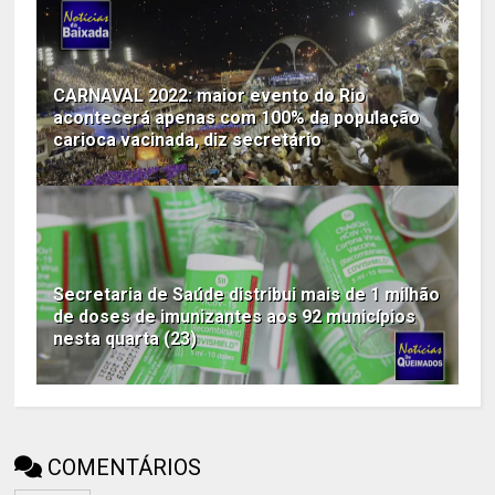
CARNAVAL 2022: maior evento do Rio
acontecerá apenas com 100% da população
carioca vacinada, diz secretário
Secretaria de Saúde distribui mais de 1 milhão
de doses de imunizantes aos 92 municípios
nesta quarta (23)
COMENTÁRIOS