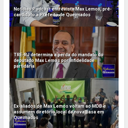
Notícias Podcast entrevista Max Lemos, pré-
candidato a Prefeito de Queimados
TRE-RJ determina a perda do mandato do
deputado Max Lemos por infidelidade
partidária
Ex-aliados de Max Lemos voltam ao MDB e
assumem diretório local da nova casa em
Queimados