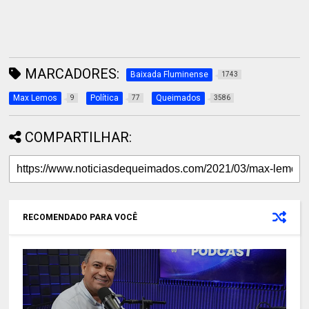
MARCADORES:
Baixada Fluminense
1743
Max Lemos
Política
Queimados
9
77
3586
COMPARTILHAR:
RECOMENDADO PARA VOCÊ