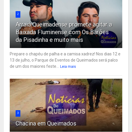
2
Arraiá Queimadense promete agitar a
Baixada Fluminense com Os Barões
da Pisadinha e muito mais
Prepare o chapéu de palha e a camisa xadrez! Nos dias 12 e
13 de julho, o Parque de Eventos de Queimados será palco
de um dos maiores feste...
Leia mais
3
Chacina em Queimados