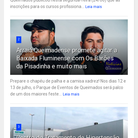
inscrições para os cursos profissiona...
Leia mais
2
Arraiá Queimadense promete agitar a
Baixada Fluminense com Os Barões
da Pisadinha e muito mais
Prepare o chapéu de palha e a camisa xadrez! Nos dias 12 e
13 de julho, o Parque de Eventos de Queimados será palco
de um dos maiores feste...
Leia mais
3
Centro de Tratamento de Hipertensão