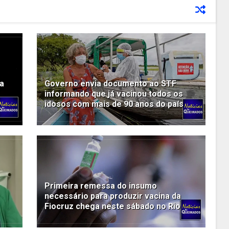
da
Governo envia documento ao STF
informando que já vacinou todos os
idosos com mais de 90 anos do país
Primeira remessa do insumo
necessário para produzir vacina da
Fiocruz chega neste sábado no Rio