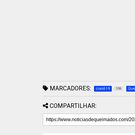
MARCADORES:
covid-19
Que
106
COMPARTILHAR: