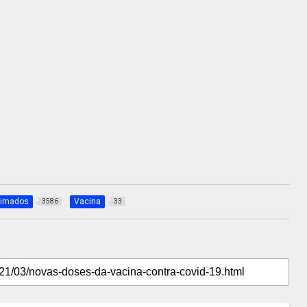
imados
Vacina
3586
33