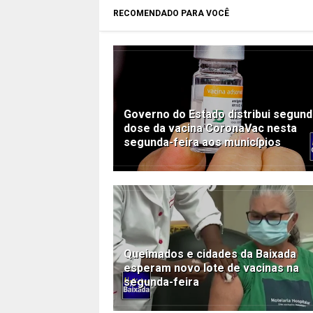
RECOMENDADO PARA VOCÊ
Governo do Estado distribui segun
dose da vacina CoronaVac nesta
segunda-feira aos municípios
Queimados e cidades da Baixada
esperam novo lote de vacinas na
segunda-feira