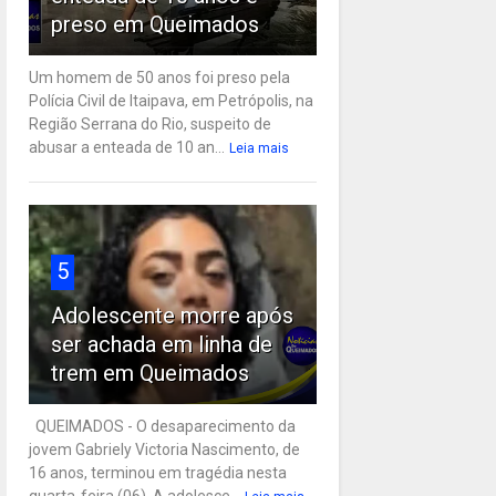
preso em Queimados
Um homem de 50 anos foi preso pela
Polícia Civil de Itaipava, em Petrópolis, na
Região Serrana do Rio, suspeito de
abusar a enteada de 10 an...
Leia mais
5
Adolescente morre após
ser achada em linha de
trem em Queimados
QUEIMADOS - O desaparecimento da
jovem Gabriely Victoria Nascimento, de
16 anos, terminou em tragédia nesta
quarta-feira (06). A adolesce...