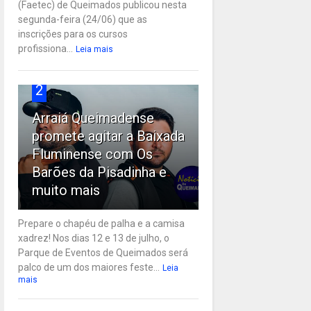
(Faetec) de Queimados publicou nesta
segunda-feira (24/06) que as
inscrições para os cursos
profissiona...
Leia mais
2
Arraiá Queimadense
promete agitar a Baixada
Fluminense com Os
Barões da Pisadinha e
muito mais
Prepare o chapéu de palha e a camisa
xadrez! Nos dias 12 e 13 de julho, o
Parque de Eventos de Queimados será
palco de um dos maiores feste...
Leia
mais