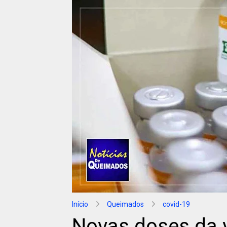
Início
Queimados
covid-19
Novas doses da v