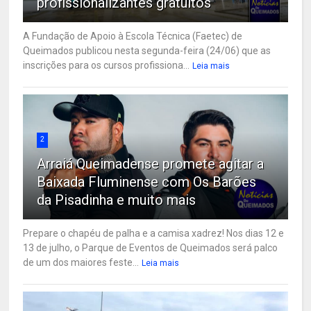
profissionalizantes gratuitos
A Fundação de Apoio à Escola Técnica (Faetec) de
Queimados publicou nesta segunda-feira (24/06) que as
inscrições para os cursos profissiona...
Leia mais
2
Arraiá Queimadense promete agitar a
Baixada Fluminense com Os Barões
da Pisadinha e muito mais
Prepare o chapéu de palha e a camisa xadrez! Nos dias 12 e
13 de julho, o Parque de Eventos de Queimados será palco
de um dos maiores feste...
Leia mais