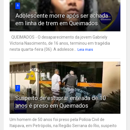
6
Adolescente morre após ser achada
em linha de trem em Queimados
QUEIMADOS - O desaparecimento da jovem Gabriely
Victoria Nascimento, de 16 anos, terminou em tragédia
nesta quarta-feira (06). A adolesce...
Leia mais
7
Suspeito de estuprar enteada de 10
anos é preso em Queimados
Um homem de 50 anos foi preso pela Polícia Civil de
Itaipava, em Petrópolis, na Região Serrana do Rio, suspeito