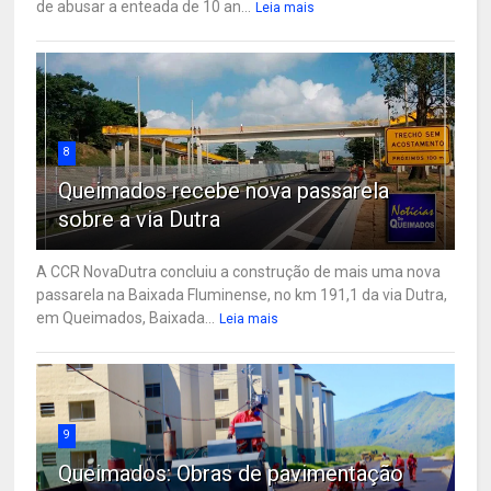
de abusar a enteada de 10 an...
Leia mais
8
Queimados recebe nova passarela
sobre a via Dutra
A CCR NovaDutra concluiu a construção de mais uma nova
passarela na Baixada Fluminense, no km 191,1 da via Dutra,
em Queimados, Baixada...
Leia mais
9
Queimados: Obras de pavimentação