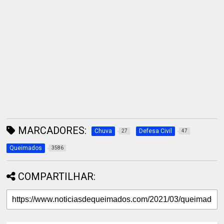
MARCADORES:
Chuva
Defesa Civil
27
47
Queimados
3586
COMPARTILHAR: