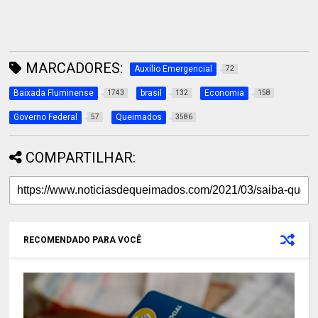
MARCADORES:
Auxílio Emergencial
72
Baixada Fluminense
brasil
Economia
1743
132
158
Governo Federal
Queimados
57
3586
COMPARTILHAR:
RECOMENDADO PARA VOCÊ