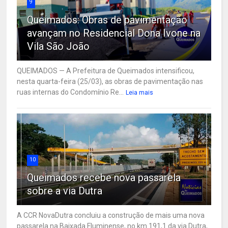
9
Queimados: Obras de pavimentação
avançam no Residencial Dona Ivone na
Vila São João
QUEIMADOS — A Prefeitura de Queimados intensificou,
nesta quarta-feira (25/03), as obras de pavimentação nas
ruas internas do Condomínio Re...
Leia mais
10
Queimados recebe nova passarela
sobre a via Dutra
A CCR NovaDutra concluiu a construção de mais uma nova
passarela na Baixada Fluminense, no km 191,1 da via Dutra,