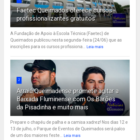
Faetec Queimados oferece cursos
profissionalizantes gratuitos
A Fundação de Apoio à Escola Técnica (Faetec) de
Queimados publicou nesta segunda-feira (24/06) que as
inscrições para os cursos profissiona...
Leia mais
2
Arraiá Queimadense promete agitar a
Baixada Fluminense com Os Barões
da Pisadinha e muito mais
Prepare o chapéu de palha e a camisa xadrez! Nos dias 12 e
13 de julho, o Parque de Eventos de Queimados será palco
de um dos maiores feste...
Leia mais