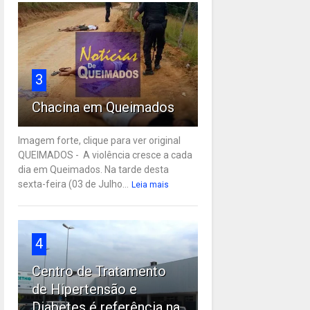
3
Chacina em Queimados
Imagem forte, clique para ver original
QUEIMADOS - A violência cresce a cada
dia em Queimados. Na tarde desta
sexta-feira (03 de Julho...
Leia mais
4
Centro de Tratamento
de Hipertensão e
Diabetes é referência na