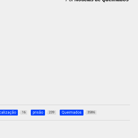
scalização
prisão
Queimados
16
239
3586