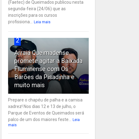
(Faetec) de Queimados publicou nesta
segunda-feira (24/06) que as
inscrições para os cursos
profissiona...
Leia mais
2
Arraiá Queimadense
promete agitar a Baixada
Fluminense com Os
Barões da Pisadinha e
muito mais
Prepare o chapéu de palha e a camisa
xadrez! Nos dias 12 e 13 de julho, o
Parque de Eventos de Queimados será
palco de um dos maiores feste...
Leia
mais