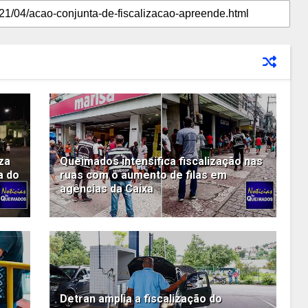
za
Queimados intensifica fiscalização nas
a do
ruas com o aumento de filas em
agências da Caixa
Detran amplia a fiscalização do