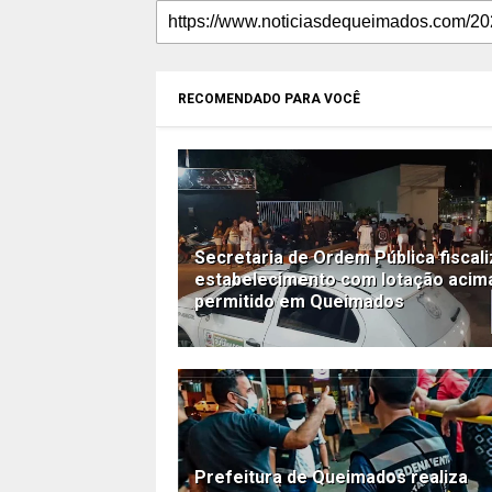
RECOMENDADO PARA VOCÊ
Secretaria de Ordem Pública fiscali
estabelecimento com lotação acim
permitido em Queimados
Prefeitura de Queimados realiza