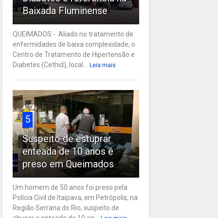
Baixada Fluminense
QUEIMADOS - Aliado no tratamento de
enfermidades de baixa complexidade, o
Centro de Tratamento de Hipertensão e
Diabetes (Cethid), local...
Leia mais
5
Suspeito de estuprar
enteada de 10 anos é
preso em Queimados
Um homem de 50 anos foi preso pela
Polícia Civil de Itaipava, em Petrópolis, na
Região Serrana do Rio, suspeito de
abusar a enteada de 10 an...