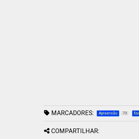
MARCADORES:
Apreensão
fi
73
COMPARTILHAR: