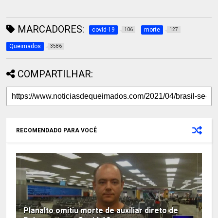
MARCADORES:
covid-19
morte
106
127
Queimados
3586
COMPARTILHAR:
RECOMENDADO PARA VOCÊ
Planalto omitiu morte de auxiliar direto de