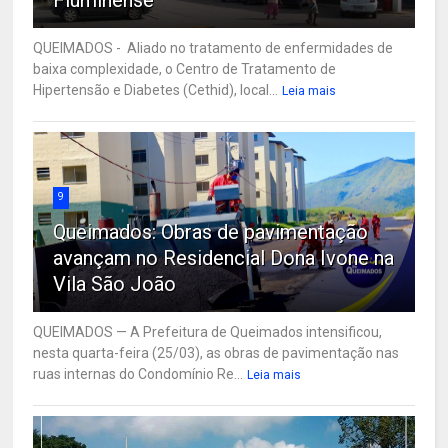
QUEIMADOS - Aliado no tratamento de enfermidades de
baixa complexidade, o Centro de Tratamento de
Hipertensão e Diabetes (Cethid), local...
Leia mais
9
Queimados: Obras de pavimentação
avançam no Residencial Dona Ivone na
Vila São João
QUEIMADOS — A Prefeitura de Queimados intensificou,
nesta quarta-feira (25/03), as obras de pavimentação nas
ruas internas do Condomínio Re...
Leia mais