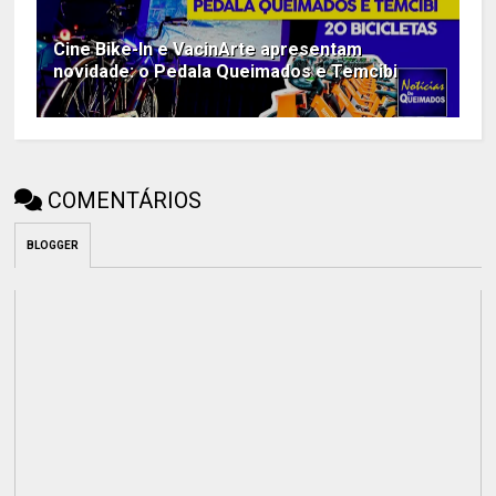
Cine Bike-In e VacinArte apresentam
novidade: o Pedala Queimados e Temcibi
COMENTÁRIOS
BLOGGER