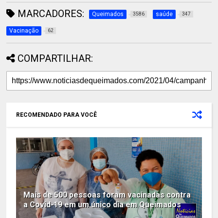
MARCADORES:
Queimados
saúde
3586
347
Vacinação
62
COMPARTILHAR:
RECOMENDADO PARA VOCÊ
Mais de 500 pessoas foram vacinadas contra
a Covid-19 em um único dia em Queimados