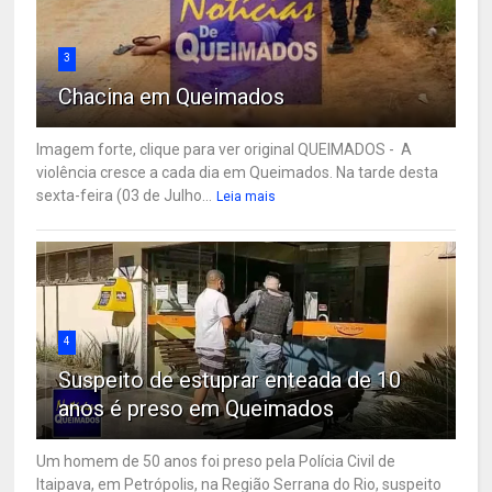
3
Chacina em Queimados
Imagem forte, clique para ver original QUEIMADOS - A
violência cresce a cada dia em Queimados. Na tarde desta
sexta-feira (03 de Julho...
Leia mais
4
Suspeito de estuprar enteada de 10
anos é preso em Queimados
Um homem de 50 anos foi preso pela Polícia Civil de
Itaipava, em Petrópolis, na Região Serrana do Rio, suspeito