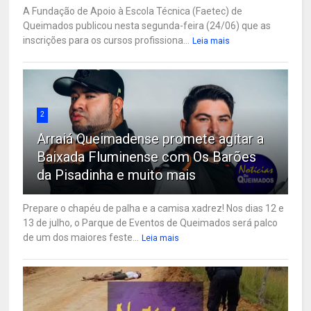
A Fundação de Apoio à Escola Técnica (Faetec) de
Queimados publicou nesta segunda-feira (24/06) que as
inscrições para os cursos profissiona...
Leia mais
2
Arraiá Queimadense promete agitar a
Baixada Fluminense com Os Barões
da Pisadinha e muito mais
Prepare o chapéu de palha e a camisa xadrez! Nos dias 12 e
13 de julho, o Parque de Eventos de Queimados será palco
de um dos maiores feste...
Leia mais