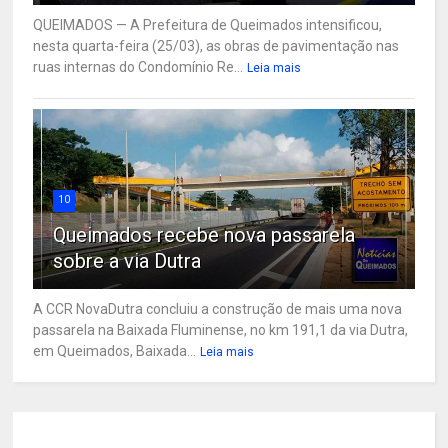
QUEIMADOS — A Prefeitura de Queimados intensificou,
nesta quarta-feira (25/03), as obras de pavimentação nas
ruas internas do Condomínio Re...
Leia mais
10
Queimados recebe nova passarela
sobre a via Dutra
A CCR NovaDutra concluiu a construção de mais uma nova
passarela na Baixada Fluminense, no km 191,1 da via Dutra,
em Queimados, Baixada...
Leia mais