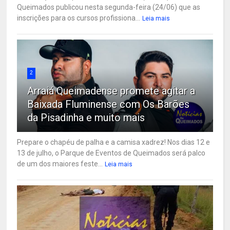
Queimados publicou nesta segunda-feira (24/06) que as
inscrições para os cursos profissiona...
Leia mais
2
Arraiá Queimadense promete agitar a
Baixada Fluminense com Os Barões
da Pisadinha e muito mais
Prepare o chapéu de palha e a camisa xadrez! Nos dias 12 e
13 de julho, o Parque de Eventos de Queimados será palco
de um dos maiores feste...
Leia mais