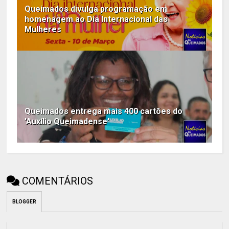
Queimados divulga programação em
homenagem ao Dia Internacional das
Mulheres
Queimados entrega mais 400 cartões do
'Auxílio Queimadense'
COMENTÁRIOS
BLOGGER