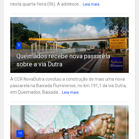
nesta quarta-feira (06). A adolesce...
Leia mais
9
Queimados recebe nova passarela
sobre a via Dutra
A CCR NovaDutra concluiu a construção de mais uma nova
passarela na Baixada Fluminense, no km 191,1 da via Dutra,
em Queimados, Baixada...
Leia mais
10