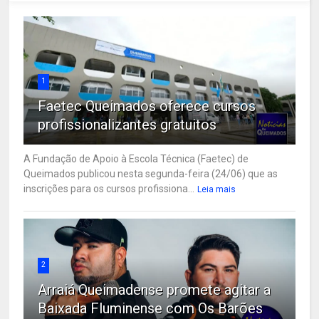
1
Faetec Queimados oferece cursos
profissionalizantes gratuitos
A Fundação de Apoio à Escola Técnica (Faetec) de
Queimados publicou nesta segunda-feira (24/06) que as
inscrições para os cursos profissiona...
Leia mais
2
Arraiá Queimadense promete agitar a
Baixada Fluminense com Os Barões