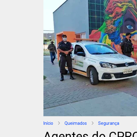
Início
Queimados
Segurança
Agentes do CPR