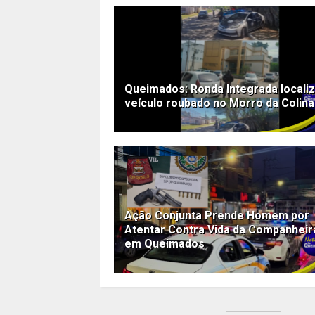
Queimados: Ronda Integrada locali
veículo roubado no Morro da Colina
Ação Conjunta Prende Homem por
Atentar Contra Vida da Companheir
em Queimados