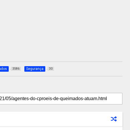
ados
Segurança
3586
30