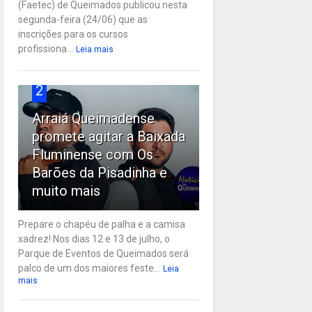
(Faetec) de Queimados publicou nesta
segunda-feira (24/06) que as
inscrições para os cursos
profissiona...
Leia mais
2
Arraiá Queimadense
promete agitar a Baixada
Fluminense com Os
Barões da Pisadinha e
muito mais
Prepare o chapéu de palha e a camisa
xadrez! Nos dias 12 e 13 de julho, o
Parque de Eventos de Queimados será
palco de um dos maiores feste...
Leia
mais