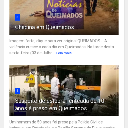
5
Chacina em Queimados
Imagem forte, clique para ver original QUEIMADOS - A
violência cresce a cada dia em Queimados. Na tarde desta
sexta-feira (03 de Julho...
Leia mais
6
Suspeito de estuprar enteada de 10
anos é preso em Queimados
Um homem de 50 anos foi preso pela Polícia Civil de
Itaipava, em Petrópolis, na Região Serrana do Rio, suspeito