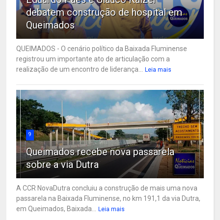
debatem construção de hospital em
Queimados
QUEIMADOS - O cenário político da Baixada Fluminense
registrou um importante ato de articulação com a
realização de um encontro de liderança...
Leia mais
9
Queimados recebe nova passarela
sobre a via Dutra
A CCR NovaDutra concluiu a construção de mais uma nova
passarela na Baixada Fluminense, no km 191,1 da via Dutra,
em Queimados, Baixada...
Leia mais