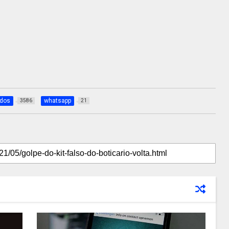
dos
whatsapp
3586
21