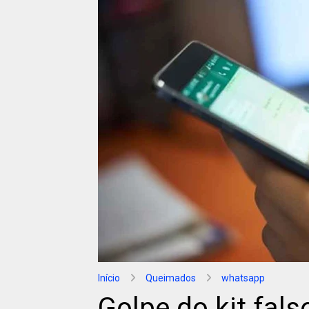
Início
Queimados
whatsapp
Golpe do kit fals