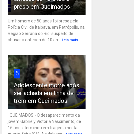
preso em Queimados
Um homem de 50 anos foi preso pela
Polícia Civil de Itaipava, em Petrópolis, na
Região Serrana do Rio, suspeito de
abusar a enteada de 10 an...
Leia mais
5
Adolescente morre após
ser achada em linha de
trem em Queimados
QUEIMADOS - O desaparecimento da
jovem Gabriely Victoria Nascimento, de
16 anos, terminou em tragédia nesta
quarta-feira (06). A adolesce...