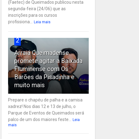
(Faetec) de Queimados publicou nesta
segunda-feira (24/06) que as
inscrições para os cursos
profissiona...
Leia mais
2
Arraiá Queimadense
promete agitar a Baixada
Fluminense com Os
Barões da Pisadinha e
muito mais
Prepare o chapéu de palha e a camisa
xadrez! Nos dias 12 e 13 de julho, o
Parque de Eventos de Queimados será
palco de um dos maiores feste...
Leia
mais