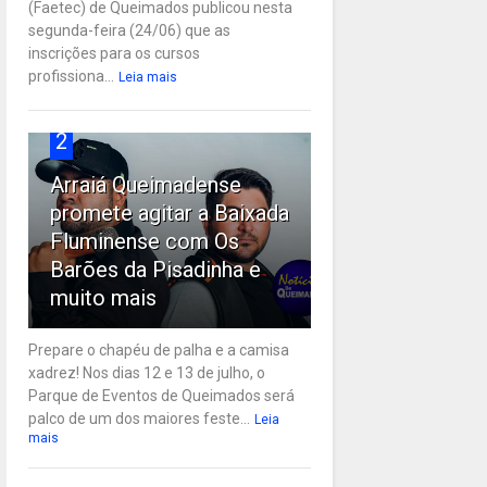
(Faetec) de Queimados publicou nesta
segunda-feira (24/06) que as
inscrições para os cursos
profissiona...
Leia mais
2
Arraiá Queimadense
promete agitar a Baixada
Fluminense com Os
Barões da Pisadinha e
muito mais
Prepare o chapéu de palha e a camisa
xadrez! Nos dias 12 e 13 de julho, o
Parque de Eventos de Queimados será
palco de um dos maiores feste...
Leia
mais