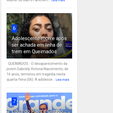
Leia mais
6
Adolescente morre após
ser achada em linha de
trem em Queimados
QUEIMADOS - O desaparecimento da
jovem Gabriely Victoria Nascimento, de
16 anos, terminou em tragédia nesta
quarta-feira (06). A adolesce...
Leia mais
7
Eduardo Paes e Glauco