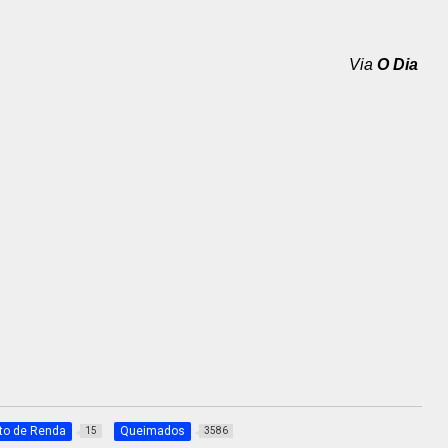
Via
O Dia
to de Renda
Queimados
15
3586