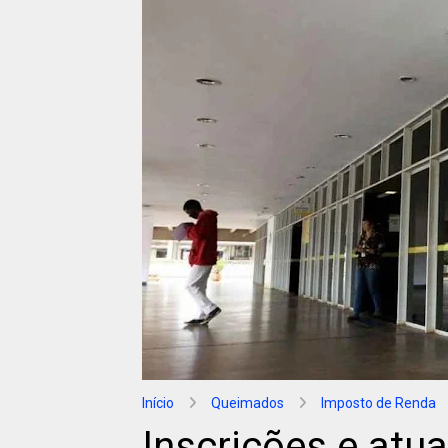
Início
Queimados
Imposto de Renda
Inscrições e at