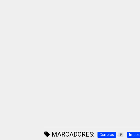
MARCADORES:
Correios
Impos
9