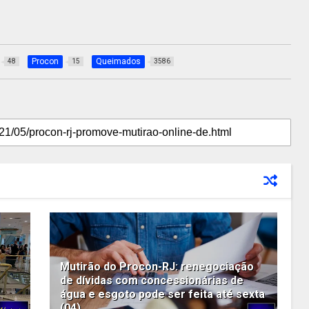
Procon
Queimados
48
15
3586
Mutirão do Procon-RJ: renegociação
de dívidas com concessionárias de
água e esgoto pode ser feita até sexta
(04)