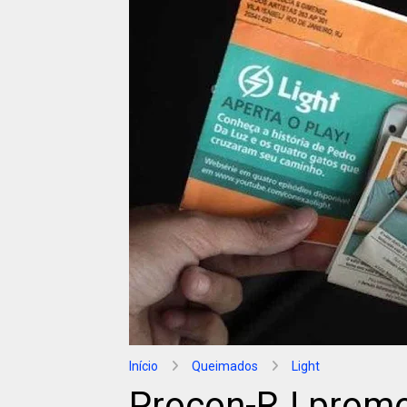
Início
Queimados
Light
Procon-RJ promo