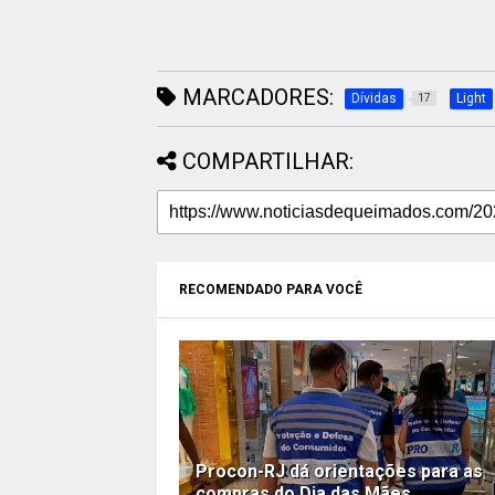
MARCADORES:
Dívidas
Light
17
COMPARTILHAR:
RECOMENDADO PARA VOCÊ
Procon-RJ dá orientações para as
compras do Dia das Mães