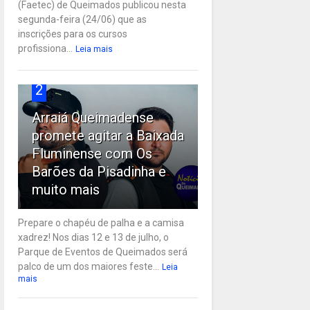
(Faetec) de Queimados publicou nesta
segunda-feira (24/06) que as
inscrições para os cursos
profissiona...
Leia mais
2
Arraiá Queimadense
promete agitar a Baixada
Fluminense com Os
Barões da Pisadinha e
muito mais
Prepare o chapéu de palha e a camisa
xadrez! Nos dias 12 e 13 de julho, o
Parque de Eventos de Queimados será
palco de um dos maiores feste...
Leia
mais