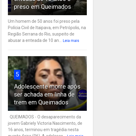
preso em Queimados
Um homem de 50 anos foi preso pela
Polícia Civil de Itaipava, em Petrópolis, na
Região Serrana do Rio, suspeito de
abusar a enteada de 10 an...
Leia mais
5
Adolescente morre após
ser achada em linha de
trem em Queimados
QUEIMADOS - O desaparecimento da
jovem Gabriely Victoria Nascimento, de
16 anos, terminou em tragédia nesta
quarta-feira (06). A adolesce...