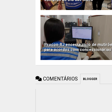
Procon-RJ encerra ciclo de mutirõ
para acordos com concessionárias
COMENTÁRIOS
BLOGGER