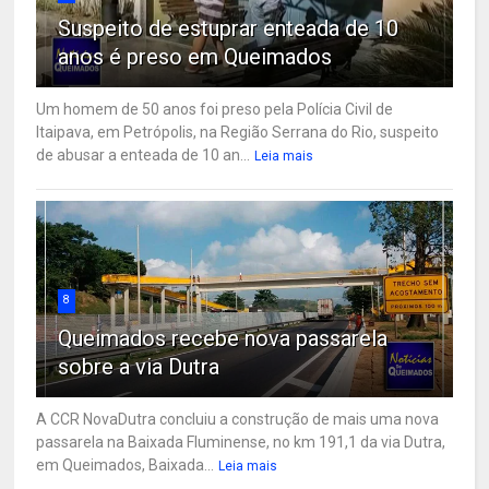
Suspeito de estuprar enteada de 10
anos é preso em Queimados
Um homem de 50 anos foi preso pela Polícia Civil de
Itaipava, em Petrópolis, na Região Serrana do Rio, suspeito
de abusar a enteada de 10 an...
Leia mais
8
Queimados recebe nova passarela
sobre a via Dutra
A CCR NovaDutra concluiu a construção de mais uma nova
passarela na Baixada Fluminense, no km 191,1 da via Dutra,
em Queimados, Baixada...
Leia mais