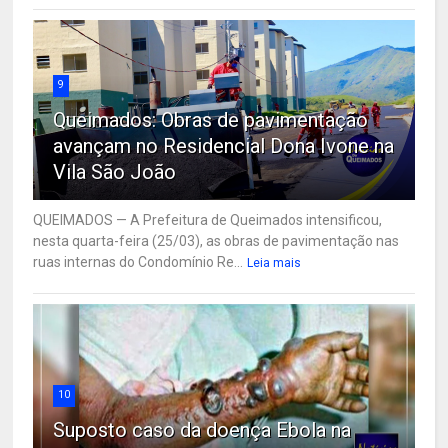
9
Queimados: Obras de pavimentação
avançam no Residencial Dona Ivone na
Vila São João
QUEIMADOS — A Prefeitura de Queimados intensificou,
nesta quarta-feira (25/03), as obras de pavimentação nas
ruas internas do Condomínio Re...
Leia mais
10
Suposto caso da doença Ebola na