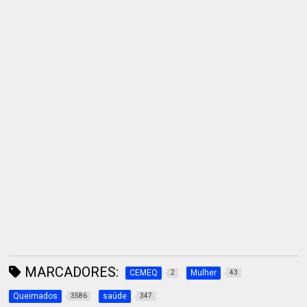
MARCADORES:
CEMEQ
Mulher
2
43
Queimados
saúde
3586
347