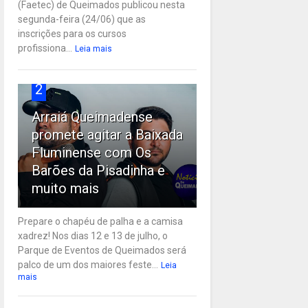
(Faetec) de Queimados publicou nesta
segunda-feira (24/06) que as
inscrições para os cursos
profissiona...
Leia mais
2
Arraiá Queimadense
promete agitar a Baixada
Fluminense com Os
Barões da Pisadinha e
muito mais
Prepare o chapéu de palha e a camisa
xadrez! Nos dias 12 e 13 de julho, o
Parque de Eventos de Queimados será
palco de um dos maiores feste...
Leia
mais