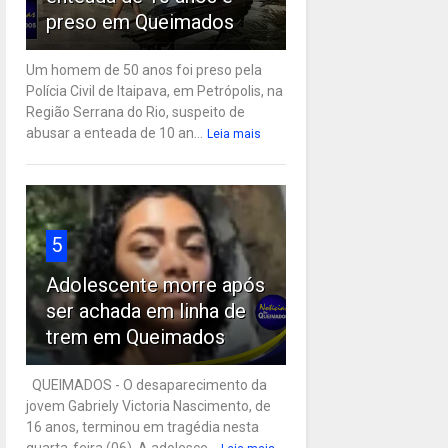
preso em Queimados
Um homem de 50 anos foi preso pela
Polícia Civil de Itaipava, em Petrópolis, na
Região Serrana do Rio, suspeito de
abusar a enteada de 10 an...
Leia mais
5
Adolescente morre após
ser achada em linha de
trem em Queimados
QUEIMADOS - O desaparecimento da
jovem Gabriely Victoria Nascimento, de
16 anos, terminou em tragédia nesta
quarta-feira (06). A adolesce...