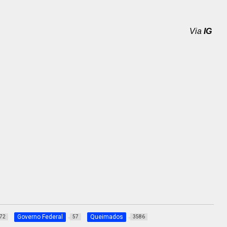
Via
IG
Governo Federal
Queimados
72
57
3586