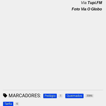
Via
Tupi.FM
Foto Via O Globo
MARCADORES:
Pedágio
Queimados
1
3586
Tarifa
6