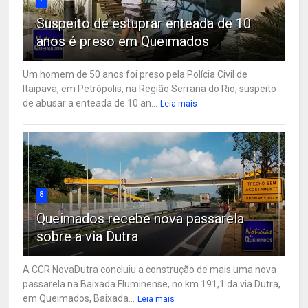
Suspeito de estuprar enteada de 10
anos é preso em Queimados
Um homem de 50 anos foi preso pela Polícia Civil de
Itaipava, em Petrópolis, na Região Serrana do Rio, suspeito
de abusar a enteada de 10 an...
Leia mais
8
Queimados recebe nova passarela
sobre a via Dutra
A CCR NovaDutra concluiu a construção de mais uma nova
passarela na Baixada Fluminense, no km 191,1 da via Dutra,
em Queimados, Baixada...
Leia mais