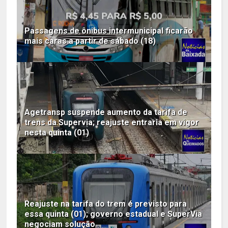
Passagens de ônibus intermunicipal ficarão
mais caras a partir de sábado (18)
Agetransp suspende aumento da tarifa de
trens da Supervia; reajuste entraria em vigor
nesta quinta (01)
Reajuste na tarifa do trem é previsto para
essa quinta (01); governo estadual e SuperVia
negociam solução