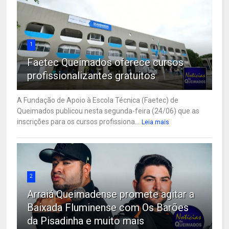
1
Faetec Queimados oferece cursos
profissionalizantes gratuitos
A Fundação de Apoio à Escola Técnica (Faetec) de
Queimados publicou nesta segunda-feira (24/06) que as
inscrições para os cursos profissiona...
Leia mais
2
Arraiá Queimadense promete agitar a
Baixada Fluminense com Os Barões
da Pisadinha e muito mais