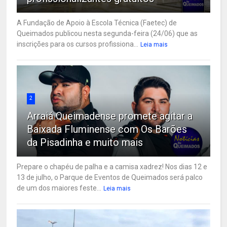
A Fundação de Apoio à Escola Técnica (Faetec) de
Queimados publicou nesta segunda-feira (24/06) que as
inscrições para os cursos profissiona...
Leia mais
2
Arraiá Queimadense promete agitar a
Baixada Fluminense com Os Barões
da Pisadinha e muito mais
Prepare o chapéu de palha e a camisa xadrez! Nos dias 12 e
13 de julho, o Parque de Eventos de Queimados será palco
de um dos maiores feste...
Leia mais