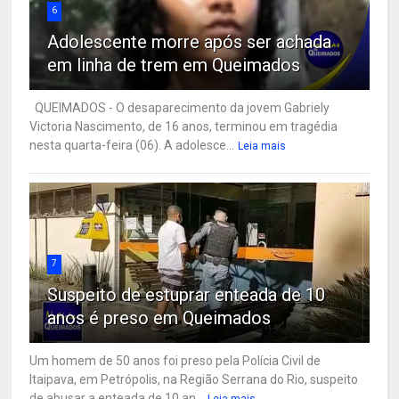
6
Adolescente morre após ser achada
em linha de trem em Queimados
QUEIMADOS - O desaparecimento da jovem Gabriely
Victoria Nascimento, de 16 anos, terminou em tragédia
nesta quarta-feira (06). A adolesce...
Leia mais
7
Suspeito de estuprar enteada de 10
anos é preso em Queimados
Um homem de 50 anos foi preso pela Polícia Civil de
Itaipava, em Petrópolis, na Região Serrana do Rio, suspeito
de abusar a enteada de 10 an...
Leia mais