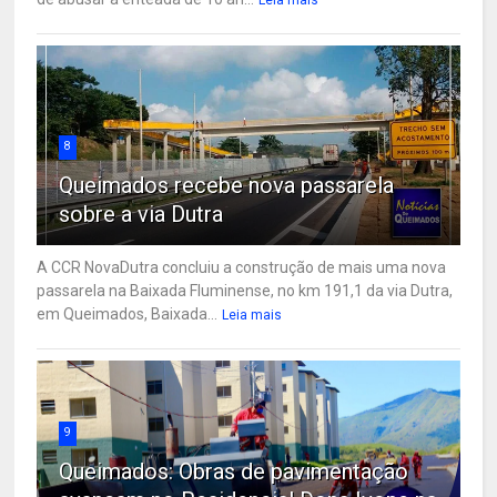
8
Queimados recebe nova passarela
sobre a via Dutra
A CCR NovaDutra concluiu a construção de mais uma nova
passarela na Baixada Fluminense, no km 191,1 da via Dutra,
em Queimados, Baixada...
Leia mais
9
Queimados: Obras de pavimentação