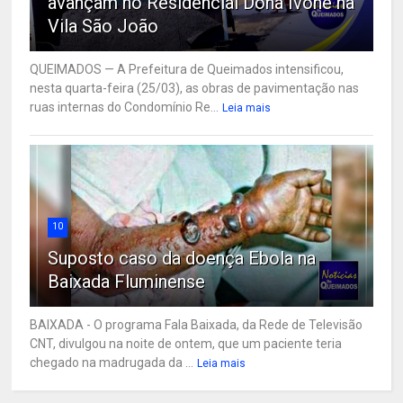
avançam no Residencial Dona Ivone na
Vila São João
QUEIMADOS — A Prefeitura de Queimados intensificou,
nesta quarta-feira (25/03), as obras de pavimentação nas
ruas internas do Condomínio Re...
Leia mais
10
Suposto caso da doença Ebola na
Baixada Fluminense
BAIXADA - O programa Fala Baixada, da Rede de Televisão
CNT, divulgou na noite de ontem, que um paciente teria
chegado na madrugada da ...
Leia mais