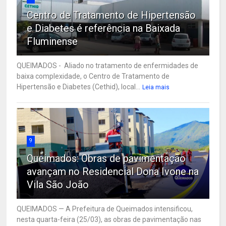
Centro de Tratamento de Hipertensão
e Diabetes é referência na Baixada
Fluminense
QUEIMADOS - Aliado no tratamento de enfermidades de
baixa complexidade, o Centro de Tratamento de
Hipertensão e Diabetes (Cethid), local...
Leia mais
9
Queimados: Obras de pavimentação
avançam no Residencial Dona Ivone na
Vila São João
QUEIMADOS — A Prefeitura de Queimados intensificou,
nesta quarta-feira (25/03), as obras de pavimentação nas