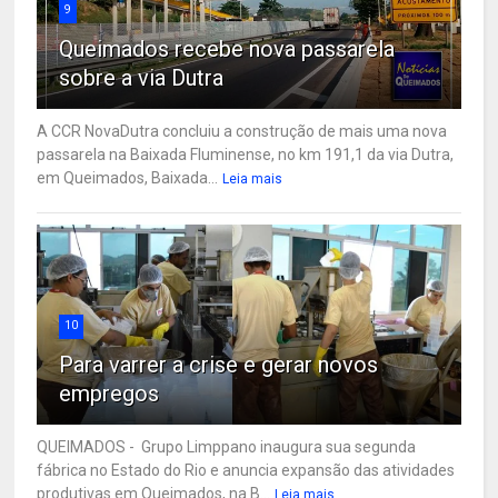
9
Queimados recebe nova passarela
sobre a via Dutra
A CCR NovaDutra concluiu a construção de mais uma nova
passarela na Baixada Fluminense, no km 191,1 da via Dutra,
em Queimados, Baixada...
Leia mais
10
Para varrer a crise e gerar novos
empregos
QUEIMADOS - Grupo Limppano inaugura sua segunda
fábrica no Estado do Rio e anuncia expansão das atividades
produtivas em Queimados, na B...
Leia mais