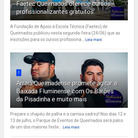
Faetec Queimados oferece cursos
profissionalizantes gratuitos
A Fundação de Apoio à Escola Técnica (Faetec) de
Queimados publicou nesta segunda-feira (24/06) que as
inscrições para os cursos profissiona...
Leia mais
2
Arraiá Queimadense promete agitar a
Baixada Fluminense com Os Barões
da Pisadinha e muito mais
Prepare o chapéu de palha e a camisa xadrez! Nos dias 12 e
13 de julho, o Parque de Eventos de Queimados será palco
de um dos maiores feste...
Leia mais