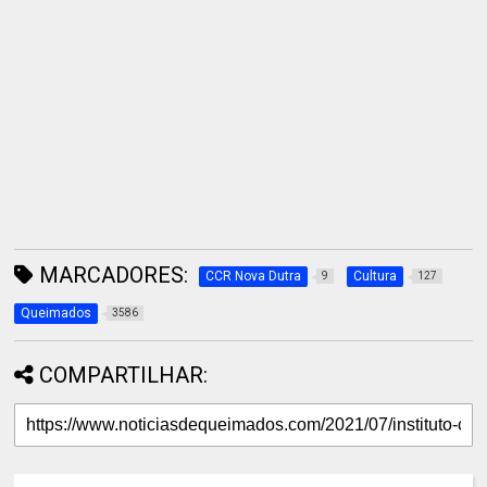
MARCADORES:
CCR Nova Dutra
Cultura
9
127
Queimados
3586
COMPARTILHAR: