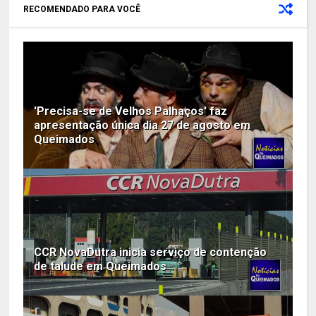
RECOMENDADO PARA VOCÊ
'Precisa-se de Velhos Palhaços' faz
apresentação única dia 27 de agosto em
Queimados
CCR NovaDutra inicia serviço de contenção
de talude em Queimados