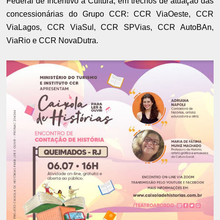
Federal de Incentivo à Cultura, em trechos de atuação das
concessionárias do Grupo CCR: CCR ViaOeste, CCR
ViaLagos, CCR ViaSul, CCR SPVias, CCR AutoBAn,
ViaRio e CCR NovaDutra.