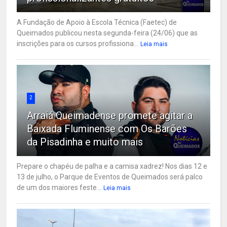
A Fundação de Apoio à Escola Técnica (Faetec) de
Queimados publicou nesta segunda-feira (24/06) que as
inscrições para os cursos profissiona...
Leia mais
2
Arraiá Queimadense promete agitar a
Baixada Fluminense com Os Barões
da Pisadinha e muito mais
Prepare o chapéu de palha e a camisa xadrez! Nos dias 12 e
13 de julho, o Parque de Eventos de Queimados será palco
de um dos maiores feste...
Leia mais