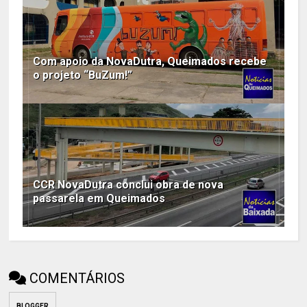
Com apoio da NovaDutra, Queimados recebe
o projeto “BuZum!”
CCR NovaDutra conclui obra de nova
passarela em Queimados
COMENTÁRIOS
BLOGGER