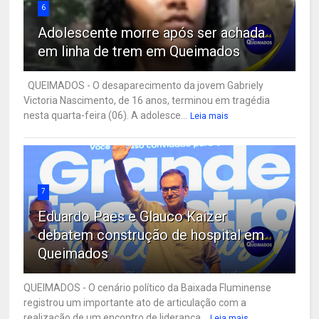
6
Adolescente morre após ser achada
em linha de trem em Queimados
QUEIMADOS - O desaparecimento da jovem Gabriely
Victoria Nascimento, de 16 anos, terminou em tragédia
nesta quarta-feira (06). A adolesce...
Leia mais
7
Eduardo Paes e Glauco Kaizer
debatem construção de hospital em
Queimados
QUEIMADOS - O cenário político da Baixada Fluminense
registrou um importante ato de articulação com a
realização de um encontro de liderança...
Leia mais