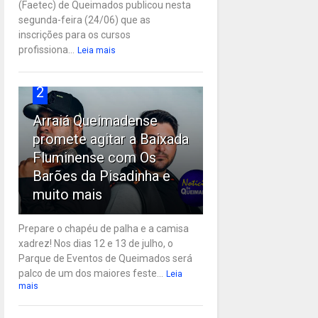
(Faetec) de Queimados publicou nesta
segunda-feira (24/06) que as
inscrições para os cursos
profissiona...
Leia mais
2
Arraiá Queimadense
promete agitar a Baixada
Fluminense com Os
Barões da Pisadinha e
muito mais
Prepare o chapéu de palha e a camisa
xadrez! Nos dias 12 e 13 de julho, o
Parque de Eventos de Queimados será
palco de um dos maiores feste...
Leia
mais