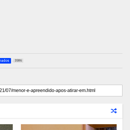
mados
3586