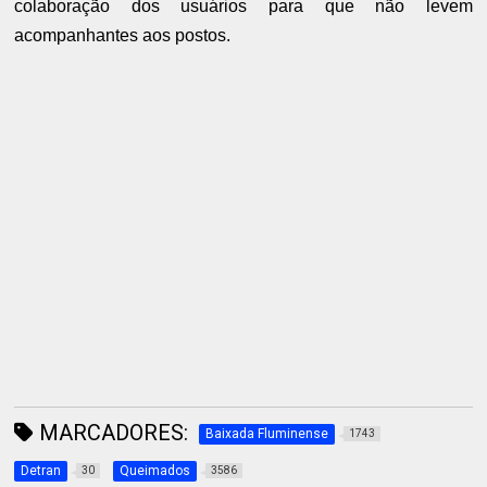
colaboração dos usuários para que não levem
acompanhantes aos postos.
MARCADORES:
Baixada Fluminense
1743
Detran
Queimados
30
3586