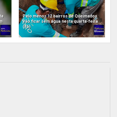
ta
Pelo menos 12 bairros de Queimados
em
vão ficar sem água nesta quarta-feira
(16)