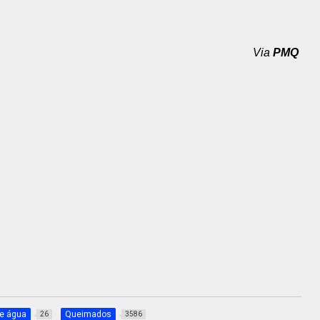
Via
PMQ
de água
Queimados
26
3586