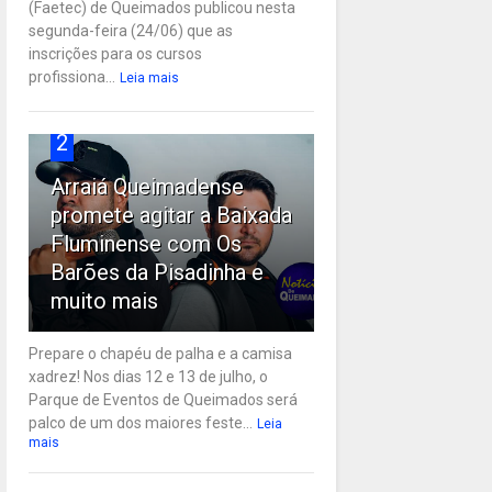
(Faetec) de Queimados publicou nesta
segunda-feira (24/06) que as
inscrições para os cursos
profissiona...
Leia mais
2
Arraiá Queimadense
promete agitar a Baixada
Fluminense com Os
Barões da Pisadinha e
muito mais
Prepare o chapéu de palha e a camisa
xadrez! Nos dias 12 e 13 de julho, o
Parque de Eventos de Queimados será
palco de um dos maiores feste...
Leia
mais