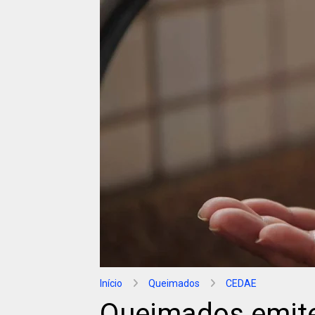
Início
Queimados
CEDAE
Queimados emite