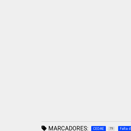
MARCADORES:
CEDAE
Falta 
79