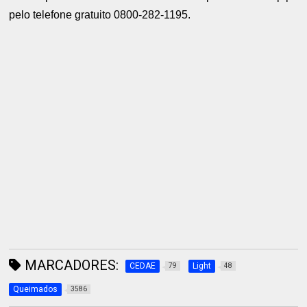
pelo telefone gratuito 0800-282-1195.
MARCADORES:
CEDAE
Light
79
48
Queimados
3586