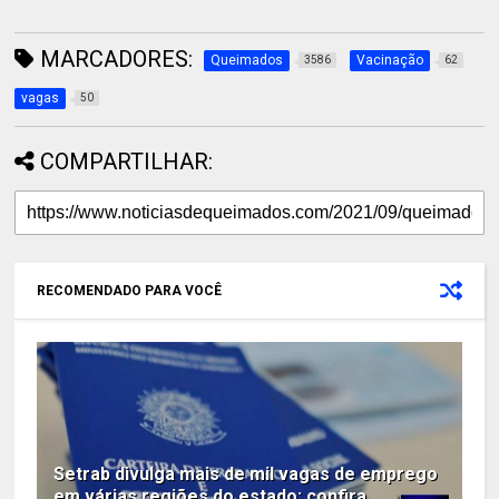
MARCADORES:
Queimados
Vacinação
3586
62
vagas
50
COMPARTILHAR:
RECOMENDADO PARA VOCÊ
Setrab divulga mais de mil vagas de emprego
em várias regiões do estado; confira