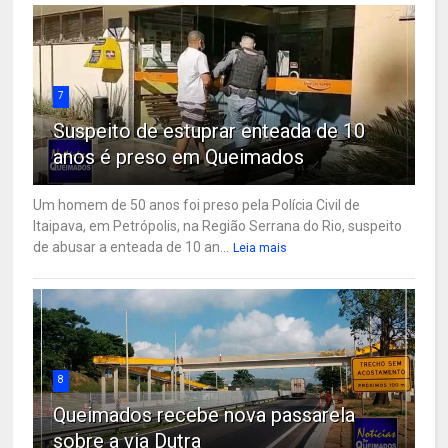
7
Suspeito de estuprar enteada de 10
anos é preso em Queimados
Um homem de 50 anos foi preso pela Polícia Civil de
Itaipava, em Petrópolis, na Região Serrana do Rio, suspeito
de abusar a enteada de 10 an...
Leia mais
8
Queimados recebe nova passarela
sobre a via Dutra